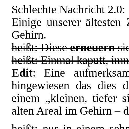
Schlechte Nachricht 2.0:
Einige unserer ältesten
Gehirn.
heißt: Diese
erneuern
sic
heißt: Einmal kaputt, imm
Edit
: Eine aufmerksam
hingewiesen das dies d
einem
„kleinen, tiefer 
alten Areal im Gehirn –
heißt: nur in einem seh