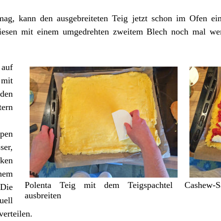
mag, kann den ausgebreiteten Teig jetzt schon im Ofen e
iesen mit einem umgedrehten zweitem Blech noch mal wen
 auf
 mit
en
tern
pen
er,
cken
nem
Polenta Teig mit dem Teigspachtel
Cashew-Sa
Die
ausbreiten
uell
verteilen.