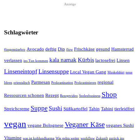
Anzeige
Schlagwörter
Avocado
deftig
Dip
Frischkäse
gesund
Hamsterrad
#issgemüsebro
flow
kala namak
Kürbis
verlassen
lactosefrei
Linsen
ins Tun kommen
Linseneintopf
Linsensuppe
Local Vegan Gang
Muskelshirt
neue
Parmesan
regional
Ideen
orientalisch
Prokrastination
Prokrastinieren
Shop
Ressourcen schonen
Rezept
Rezeptvideo
Seelenbusiness
Suppe
Sushi
Streichcreme
Süßkartoffel
Tahin
Tahini
tierleidfrei
vegan
Veganer Käse
vegane Bolognese
veganes Sushi
Vitamine
was ist kohlundkarma
Wie gehts weiter
workflow
Zukunft
zurück ins