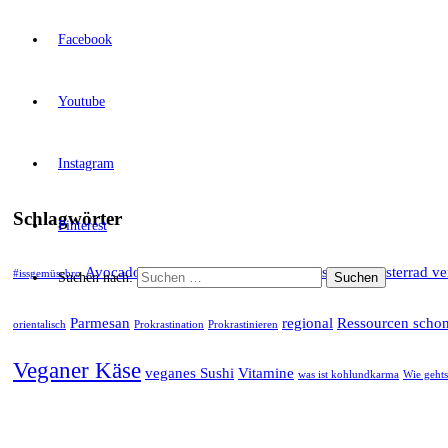
Facebook
Youtube
Instagram
Schlagwörter
Pinterest
Avocado
deftig
Dip
Frischkäse
gesund
Hamsterrad ve
#issgemüsebro
flow
Suchen nach:
Parmesan
regional
Ressourcen scho
orientalisch
Prokrastination
Prokrastinieren
Veganer Käse
veganes Sushi
Vitamine
was ist kohlundkarma
Wie gehts