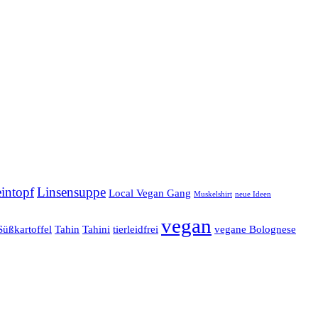
intopf
Linsensuppe
Local Vegan Gang
Muskelshirt
neue Ideen
vegan
Süßkartoffel
Tahin
Tahini
tierleidfrei
vegane Bolognese