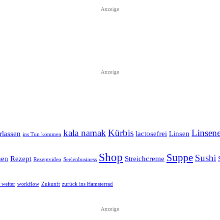
Anzeige
Anzeige
kala namak
Kürbis
Linsene
rlassen
lactosefrei
Linsen
ins Tun kommen
Shop
Suppe
Sushi
nen
Rezept
Streichcreme
Rezeptvideo
Seelenbusiness
 weiter
workflow
Zukunft
zurück ins Hamsterrad
Anzeige