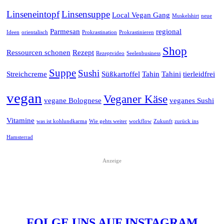
Linseneintopf
Linsensuppe
Local Vegan Gang
Muskelshirt
neue
Parmesan
regional
Ideen
orientalisch
Prokrastination
Prokrastinieren
Shop
Ressourcen schonen
Rezept
Rezeptvideo
Seelenbusiness
Suppe
Sushi
Streichcreme
Süßkartoffel
Tahin
Tahini
tierleidfrei
vegan
Veganer Käse
vegane Bolognese
veganes Sushi
Vitamine
was ist kohlundkarma
Wie gehts weiter
workflow
Zukunft
zurück ins
Hamsterrad
Anzeige
FOLGE UNS AUF INSTAGRAM