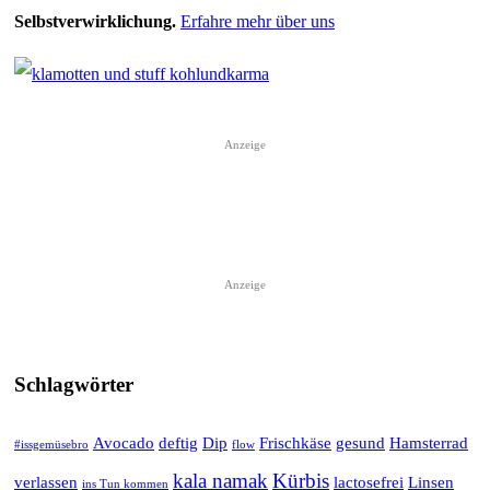
Selbstverwirklichung.
Erfahre mehr über uns
Anzeige
Anzeige
Schlagwörter
Avocado
deftig
Dip
Frischkäse
gesund
Hamsterrad
#issgemüsebro
flow
kala namak
Kürbis
verlassen
lactosefrei
Linsen
ins Tun kommen