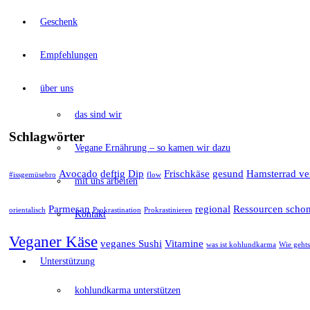
Geschenk
Empfehlungen
über uns
das sind wir
Schlagwörter
Vegane Ernährung – so kamen wir dazu
Avocado
deftig
Dip
Frischkäse
gesund
Hamsterrad ve
#issgemüsebro
flow
mit uns arbeiten
Parmesan
regional
Ressourcen scho
orientalisch
Prokrastination
Prokrastinieren
Kontakt
Veganer Käse
veganes Sushi
Vitamine
was ist kohlundkarma
Wie gehts
Unterstützung
kohlundkarma unterstützen