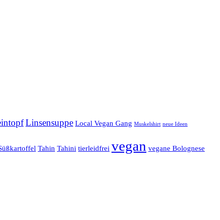
intopf
Linsensuppe
Local Vegan Gang
Muskelshirt
neue Ideen
vegan
Süßkartoffel
Tahin
Tahini
tierleidfrei
vegane Bolognese