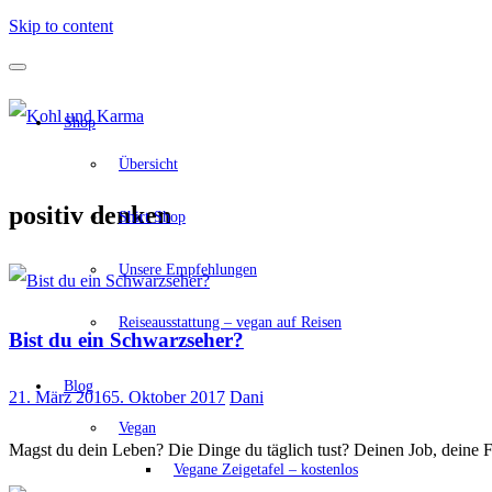
Skip to content
Shop
Übersicht
positiv denken
Shirt Shop
Unsere Empfehlungen
Reiseausstattung – vegan auf Reisen
Bist du ein Schwarzseher?
Blog
21. März 2016
5. Oktober 2017
Dani
Vegan
Magst du dein Leben? Die Dinge du täglich tust? Deinen Job, deine F
Vegane Zeigetafel – kostenlos