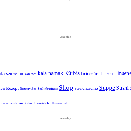
Anzeige
kala namak
Kürbis
Linsene
rlassen
lactosefrei
Linsen
ins Tun kommen
Shop
Suppe
Sushi
nen
Rezept
Streichcreme
Rezeptvideo
Seelenbusiness
 weiter
workflow
Zukunft
zurück ins Hamsterrad
Anzeige